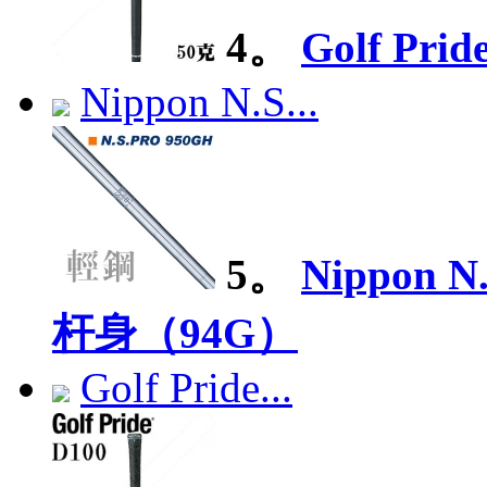
4。
Golf Pri
Nippon N.S...
5。
Nippon 
杆身（94G）
Golf Pride...