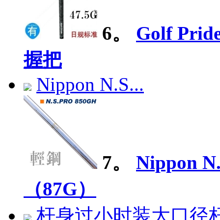
6。
Golf P
握把
Nippon N.S...
7。
Nippon
（87G）
杆身过小时装大口径杆.