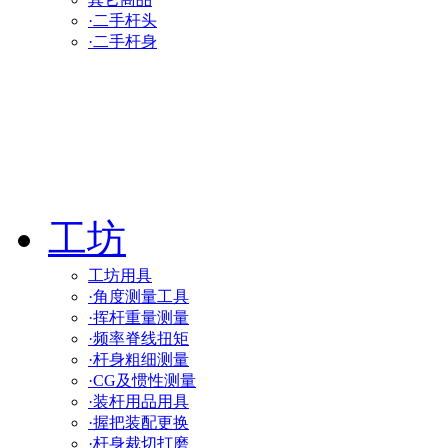
·二手杆头
·二手杆身
工坊
工坊用具
·角度测量工具
·挥杆重量测量
·频率脊线扭矩
·杆身粗细测量
·CG及惯性测量
·装杆用品用具
·握把装配更换
·杆身裁切打磨