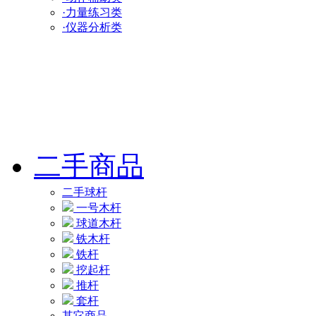
·力量练习类
·仪器分析类
二手商品
二手球杆
一号木杆
球道木杆
铁木杆
铁杆
挖起杆
推杆
套杆
其它商品