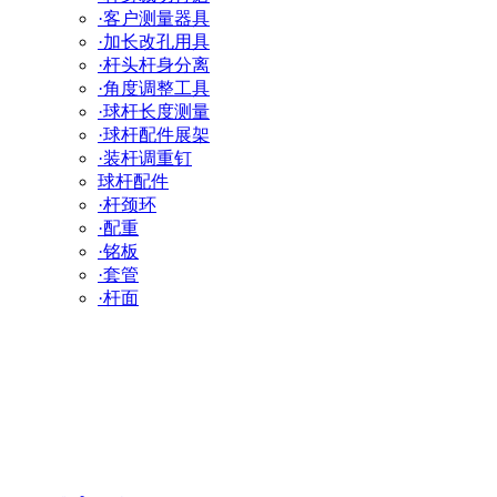
·客户测量器具
·加长改孔用具
·杆头杆身分离
·角度调整工具
·球杆长度测量
·球杆配件展架
·装杆调重钉
球杆配件
·杆颈环
·配重
·铭板
·套管
·杆面