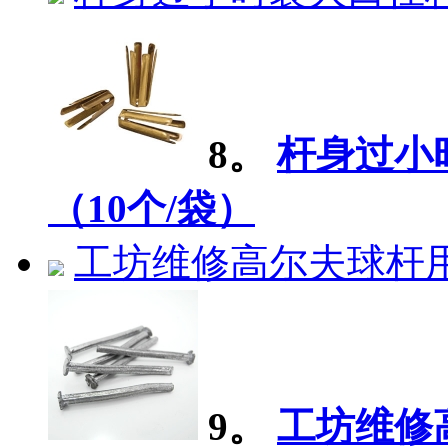
8。
杆身过小
（10个/袋）
工坊维修高尔夫球杆用.
9。
工坊维修