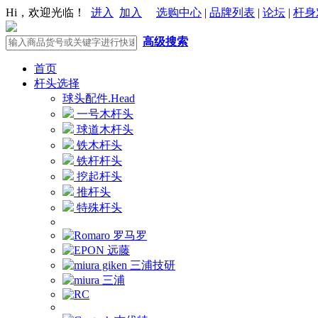
Hi，欢迎光临！
进入
加入
选购中心
|
品牌列表
|
论坛
|
杆身
高级搜索
首页
杆头选择
球头配件.Head
一号木杆头
球道木杆头
铁木杆头
铁杆杆头
挖起杆头
推杆头
特殊杆头