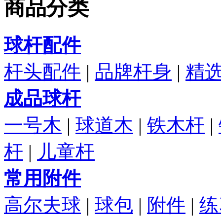
商品分类
球杆配件
杆头配件
|
品牌杆身
|
精
成品球杆
一号木
|
球道木
|
铁木杆
|
杆
|
儿童杆
常用附件
高尔夫球
|
球包
|
附件
|
练