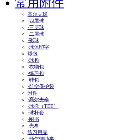
常用附件
高尔夫球
·四层球
·三层球
·二层球
·彩球
·球体印字
球包
·球包
·衣物包
·练习包
·鞋包
·航空保护袋
附件
·高尔夫伞
·球托（TEE）
·球杆套
·图书
·光盘
练习用品
·动作辅助类