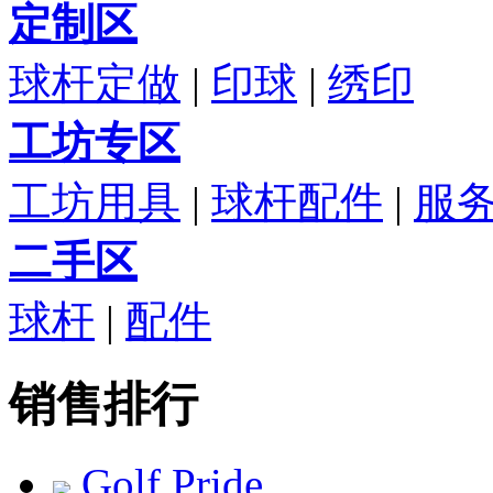
定制区
球杆定做
|
印球
|
绣印
工坊专区
工坊用具
|
球杆配件
|
服
二手区
球杆
|
配件
销售排行
Golf Pride...