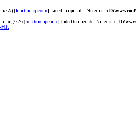
o/72/) [
function.opendir
]: failed to open dir: No error in
D:\wwwroot\
o_img/72/) [
function.opendir
]: failed to open dir: No error in
D:\wwwr
对比