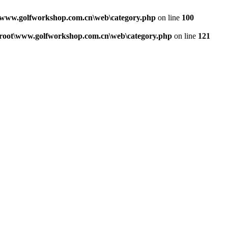
www.golfworkshop.com.cn\web\category.php
on line
100
oot\www.golfworkshop.com.cn\web\category.php
on line
121