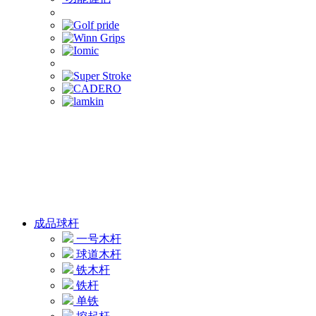
成品球杆
一号木杆
球道木杆
铁木杆
铁杆
单铁