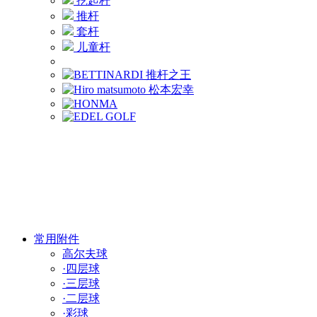
挖起杆
推杆
套杆
儿童杆
常用附件
高尔夫球
·四层球
·三层球
·二层球
·彩球