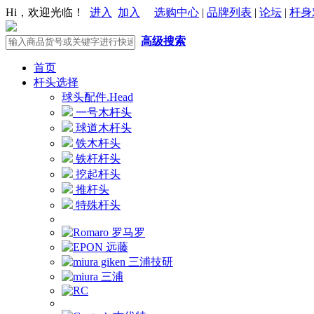
Hi，欢迎光临！
进入
加入
选购中心
|
品牌列表
|
论坛
|
杆身
高级搜索
首页
杆头选择
球头配件.Head
一号木杆头
球道木杆头
铁木杆头
铁杆杆头
挖起杆头
推杆头
特殊杆头