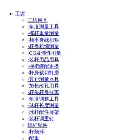
工坊
工坊用具
·角度测量工具
·挥杆重量测量
·频率脊线扭矩
·杆身粗细测量
·CG及惯性测量
·装杆用品用具
·握把装配更换
·杆身裁切打磨
·客户测量器具
·加长改孔用具
·杆头杆身分离
·角度调整工具
·球杆长度测量
·球杆配件展架
·装杆调重钉
球杆配件
·杆颈环
·配重