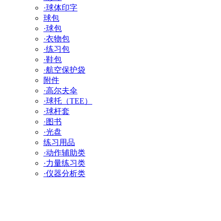
·球体印字
球包
·球包
·衣物包
·练习包
·鞋包
·航空保护袋
附件
·高尔夫伞
·球托（TEE）
·球杆套
·图书
·光盘
练习用品
·动作辅助类
·力量练习类
·仪器分析类