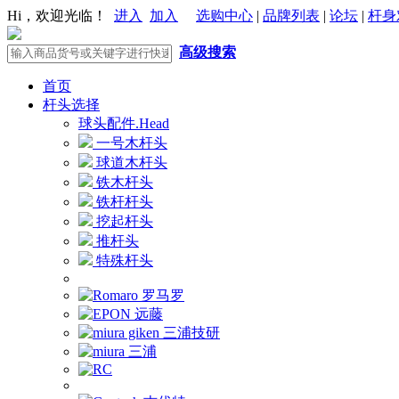
Hi，欢迎光临！
进入
加入
选购中心
|
品牌列表
|
论坛
|
杆身
高级搜索
首页
杆头选择
球头配件.Head
一号木杆头
球道木杆头
铁木杆头
铁杆杆头
挖起杆头
推杆头
特殊杆头