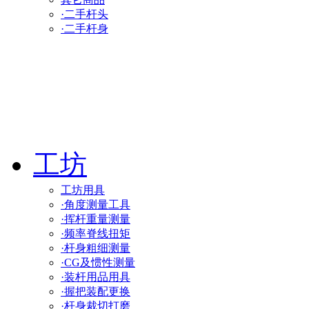
·二手杆头
·二手杆身
工坊
工坊用具
·角度测量工具
·挥杆重量测量
·频率脊线扭矩
·杆身粗细测量
·CG及惯性测量
·装杆用品用具
·握把装配更换
·杆身裁切打磨