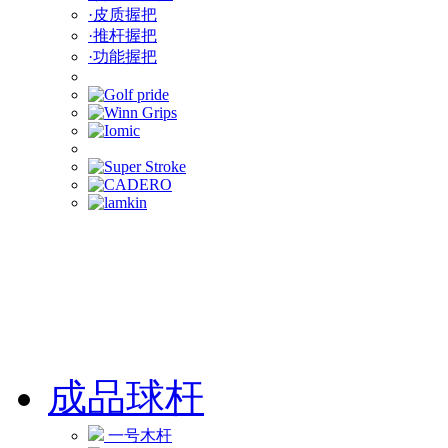
·皮质握把
·推杆握把
·功能握把
成品球杆
一号木杆