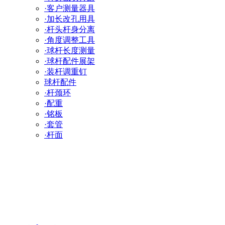
·客户测量器具
·加长改孔用具
·杆头杆身分离
·角度调整工具
·球杆长度测量
·球杆配件展架
·装杆调重钉
球杆配件
·杆颈环
·配重
·铭板
·套管
·杆面