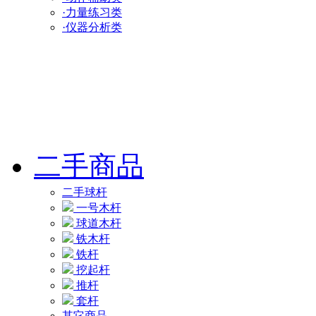
·力量练习类
·仪器分析类
二手商品
二手球杆
一号木杆
球道木杆
铁木杆
铁杆
挖起杆
推杆
套杆
其它商品