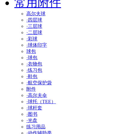
常用附件
高尔夫球
·四层球
·三层球
·二层球
·彩球
·球体印字
球包
·球包
·衣物包
·练习包
·鞋包
·航空保护袋
附件
·高尔夫伞
·球托（TEE）
·球杆套
·图书
·光盘
练习用品
·动作辅助类