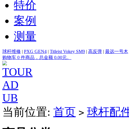
特价
案例
测量
球杆维修
|
PXG GEN4
|
Titleist Vokey SM9
|
高反弹
|
最远一号木
购物车 0 件商品，总金额 0.00元。
当前位置:
首页
球杆配
>