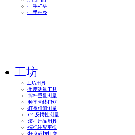
·二手杆头
·二手杆身
工坊
工坊用具
·角度测量工具
·挥杆重量测量
·频率脊线扭矩
·杆身粗细测量
·CG及惯性测量
·装杆用品用具
·握把装配更换
·杆身裁切打磨