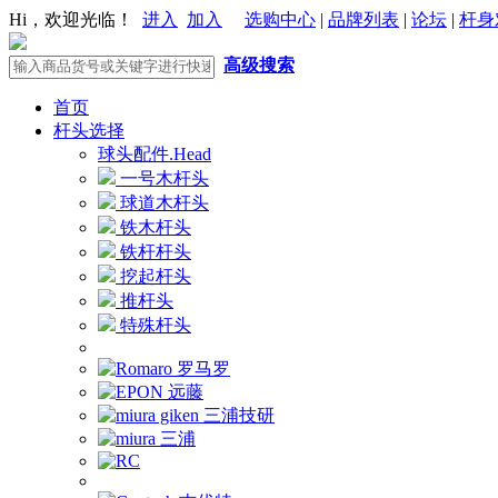
Hi，欢迎光临！
进入
加入
选购中心
|
品牌列表
|
论坛
|
杆身
高级搜索
首页
杆头选择
球头配件.Head
一号木杆头
球道木杆头
铁木杆头
铁杆杆头
挖起杆头
推杆头
特殊杆头