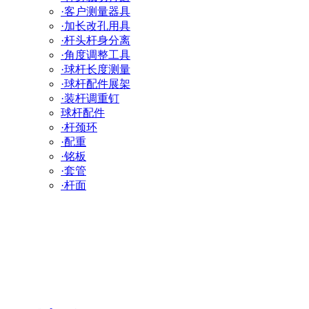
·客户测量器具
·加长改孔用具
·杆头杆身分离
·角度调整工具
·球杆长度测量
·球杆配件展架
·装杆调重钉
球杆配件
·杆颈环
·配重
·铭板
·套管
·杆面