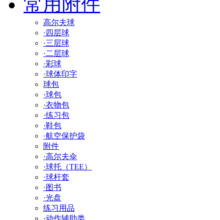
常用附件
高尔夫球
·四层球
·三层球
·二层球
·彩球
·球体印字
球包
·球包
·衣物包
·练习包
·鞋包
·航空保护袋
附件
·高尔夫伞
·球托（TEE）
·球杆套
·图书
·光盘
练习用品
·动作辅助类