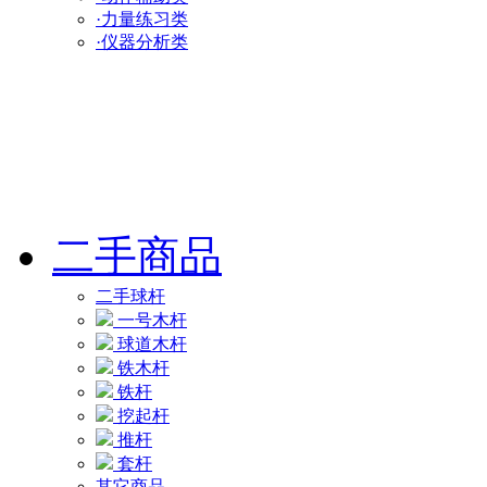
·力量练习类
·仪器分析类
二手商品
二手球杆
一号木杆
球道木杆
铁木杆
铁杆
挖起杆
推杆
套杆
其它商品