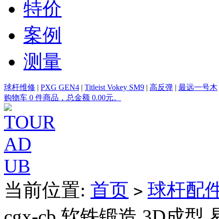
特价
案例
测量
球杆维修
|
PXG GEN4
|
Titleist Vokey SM9
|
高反弹
|
最远一号木
购物车 0 件商品，总金额 0.00元。
当前位置:
首页
球杆配
>
cgx-cb 软铁锻造 3D成型