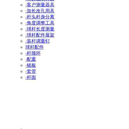
·客户测量器具
·加长改孔用具
·杆头杆身分离
·角度调整工具
·球杆长度测量
·球杆配件展架
·装杆调重钉
球杆配件
·杆颈环
·配重
·铭板
·套管
·杆面