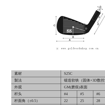
素材
S25C
製法
锻造软铁（固体+3D数
外观
GM(磨痕)表面
杆头
#4
#5
#6
杆面角（±0.5）
22
25
28