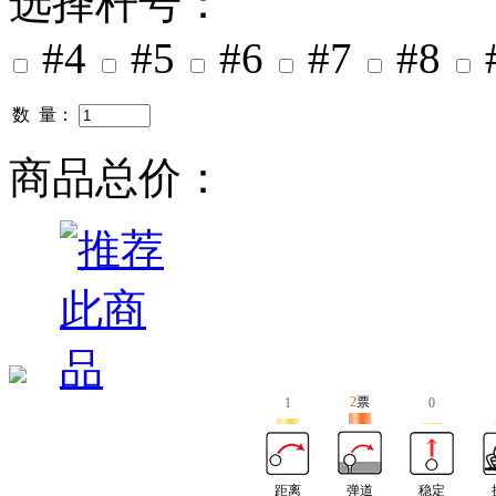
选择杆号：
#4
#5
#6
#7
#8
数 量：
商品总价：
2
票
1
0
距离
弹道
稳定