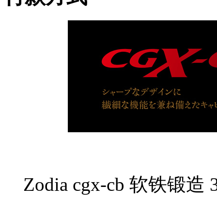
Zodia cgx-cb 软铁