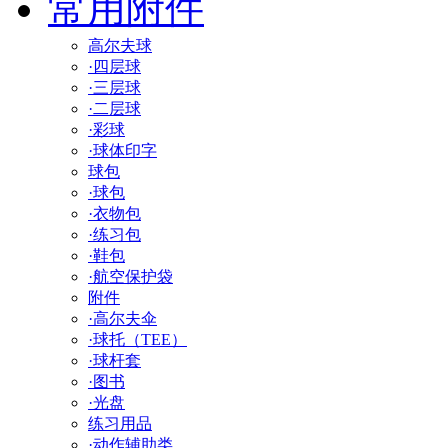
常用附件
高尔夫球
·四层球
·三层球
·二层球
·彩球
·球体印字
球包
·球包
·衣物包
·练习包
·鞋包
·航空保护袋
附件
·高尔夫伞
·球托（TEE）
·球杆套
·图书
·光盘
练习用品
·动作辅助类