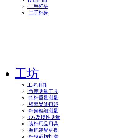
·二手杆头
·二手杆身
工坊
工坊用具
·角度测量工具
·挥杆重量测量
·频率脊线扭矩
·杆身粗细测量
·CG及惯性测量
·装杆用品用具
·握把装配更换
·杆身裁切打磨