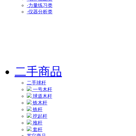
·力量练习类
·仪器分析类
二手商品
二手球杆
一号木杆
球道木杆
铁木杆
铁杆
挖起杆
推杆
套杆
其它商品