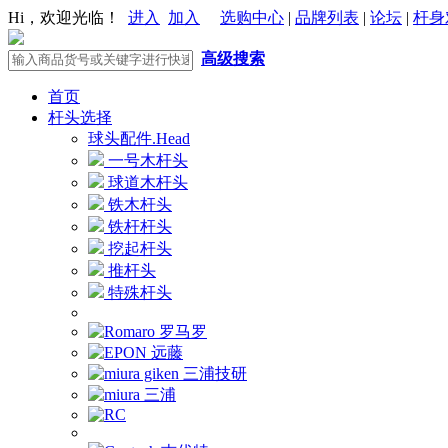
Hi，欢迎光临！
进入
加入
选购中心
|
品牌列表
|
论坛
|
杆身
高级搜索
首页
杆头选择
球头配件.Head
一号木杆头
球道木杆头
铁木杆头
铁杆杆头
挖起杆头
推杆头
特殊杆头