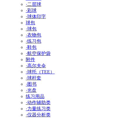
·二层球
·彩球
·球体印字
球包
·球包
·衣物包
·练习包
·鞋包
·航空保护袋
附件
·高尔夫伞
·球托（TEE）
·球杆套
·图书
·光盘
练习用品
·动作辅助类
·力量练习类
·仪器分析类