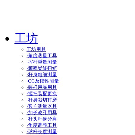
工坊
工坊用具
·角度测量工具
·挥杆重量测量
·频率脊线扭矩
·杆身粗细测量
·CG及惯性测量
·装杆用品用具
·握把装配更换
·杆身裁切打磨
·客户测量器具
·加长改孔用具
·杆头杆身分离
·角度调整工具
·球杆长度测量