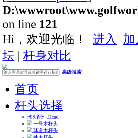
D:\wwwroot\www.golfwork
on line
121
Hi，欢迎光临！
进入
加
坛
|
杆身对比
高级搜索
首页
杆头选择
球头配件.Head
一号木杆头
球道木杆头
铁木杆头