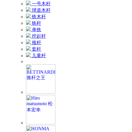
一号木杆
球道木杆
铁木杆
铁杆
单铁
挖起杆
推杆
套杆
儿童杆