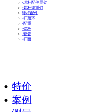
·球杆配件展架
·装杆调重钉
球杆配件
·杆颈环
·配重
·铭板
·套管
·杆面
特价
案例